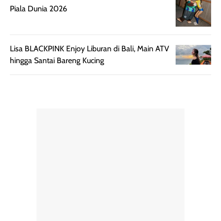
Semprotan yang
ulang sesuai
Piala Dunia 2026
dihasilkan juga
kebutuhan agar
merata sehingga
perlindungannya
memudahkan
tetap optimal.
pengaplikasian
Karena baru
Lisa BLACKPINK Enjoy Liburan di Bali, Main ATV
tanpa membuat
pertama kali
hingga Santai Bareng Kucing
rambut terasa
mencoba, review
berat. Perlu
ini berfokus pada
diingat bahwa
kesan awal
ketahanan aroma
penggunaan.
dapat berbeda
Penilaian
pada setiap orang,
mengenai
tergantung jenis
performa dalam
rambut, aktivitas,
jangka panjang,
dan kondisi
seperti
lingkungan.
kenyamanan
Namun, dari
setelah
pengalaman
pemakaian rutin
penggunaan
atau