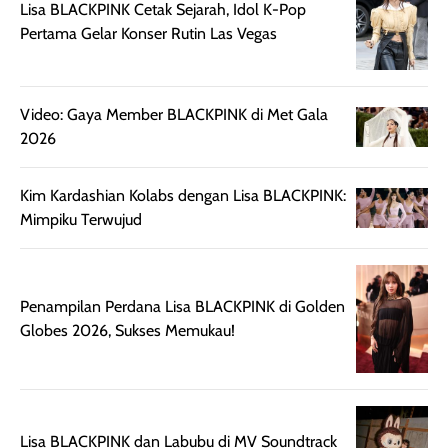
Lisa BLACKPINK Cetak Sejarah, Idol K-Pop
beraktivitas di luar
hasilnya tetap
ku
Pertama Gelar Konser Rutin Las Vegas
ruangan. Selain
dapat berbeda
memberikan
pada setiap jenis
aroma pada
kulit. Produk ini
rambut, produk ini
mengandung
Video: Gaya Member BLACKPINK di Met Gala
juga membantu
Amino dan
2026
rambut terasa
Vitamin C, serta
lebih halus dan
dilengkapi SPF 35
Kim Kardashian Kolabs dengan Lisa BLACKPINK:
mudah diatur
PA+++ untuk
Mimpiku Terwujud
setelah
membantu
diaplikasikan.
melindungi kulit
Kemasannya
dari paparan sinar
praktis dengan
UV saat
Penampilan Perdana Lisa BLACKPINK di Golden
botol spray yang
beraktivitas di
Globes 2026, Sukses Memukau!
mudah digunakan
siang hari.
dan cukup ringkas
Meskipun begitu,
untuk dibawa saat
sunscreen tetap
bepergian.
perlu diaplikasikan
Lisa BLACKPINK dan Labubu di MV Soundtrack