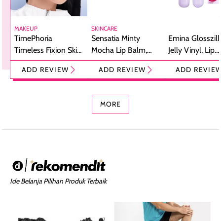
MAKEUP
SKINCARE
TimePhoria
Sensatia Minty
Emina Glosszill
Timeless Fixion Skin
Mocha Lip Balm,
Jelly Vinyl, Lip
Tint Stick,
Pelembap Bibir
Cream Glossy
ADD REVIEW
ADD REVIEW
ADD REVIE
Foundation dan
dengan Aroma
Ringan dengan 
Concealer 2-in-1
Cokelat
Bibir Plumpy
MORE
Ide Belanja Pilihan Produk Terbaik