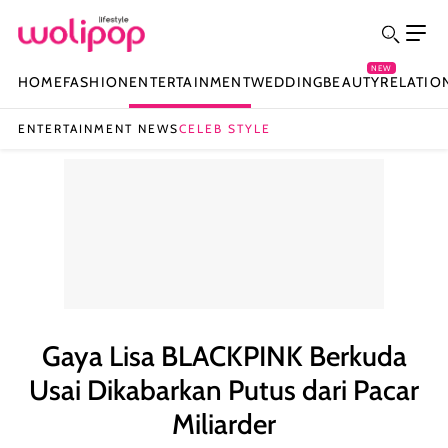
NEW
HOME
FASHION
ENTERTAINMENT
WEDDING
BEAUTY
RELATIO
ENTERTAINMENT NEWS
CELEB STYLE
Gaya Lisa BLACKPINK Berkuda
Usai Dikabarkan Putus dari Pacar
Miliarder