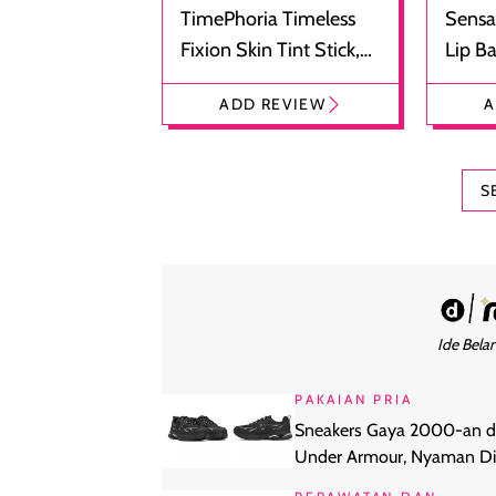
TimePhoria Timeless
Sensa
Fixion Skin Tint Stick,
Lip B
Foundation dan
Bibir
ADD REVIEW
A
Concealer 2-in-1
Cokel
S
Ide Belan
PAKAIAN PRIA
Sneakers Gaya 2000-an d
Under Armour, Nyaman Di
Harian Anti Lecet