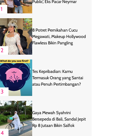
Public', Eks Pacar Neymar
1
8 Potret Pernikahan Cucu
Megawati, Makeup Hollywood
Flawless Bikin Pangling
2
Tes Kepribadian: Kamu
Termasuk Orang yang Santai
atau Penuh Pertimbangan?
3
Gaya Mewah Syahrini
Bersepeda di Bali, Sandal Jepit
Rp 8 Jutaan Bikin Salfok
4