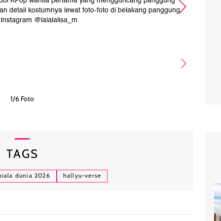
i idol KPop wanita pertama yang mengguncang panggung
Pe
 detail kostumnya lewat foto-foto di belakang panggung.
 Instagram @lalalalisa_m
1/6 Foto
TAGS
piala dunia 2026
hallyu-verse