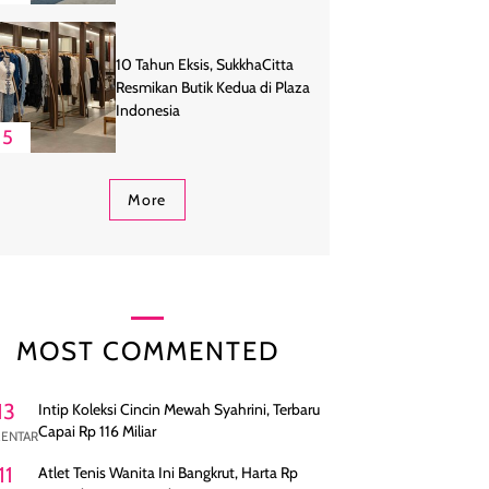
10 Tahun Eksis, SukkhaCitta
Resmikan Butik Kedua di Plaza
Indonesia
5
More
MOST COMMENTED
13
Intip Koleksi Cincin Mewah Syahrini, Terbaru
Capai Rp 116 Miliar
ENTAR
11
Atlet Tenis Wanita Ini Bangkrut, Harta Rp