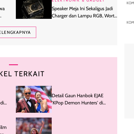
ELEKTRONIK & GADGET
KOM
awa
Speaker Meja Ini Sekaligus Jadi
Charger dan Lampu RGB, Worth
KOM
It?
ELENGKAPNYA
KEL TERKAIT
Detail Gaun Hanbok EJAE
di
'KPop Demon Hunters' di
 2026
Opening Piala Dunia 2026
ilm