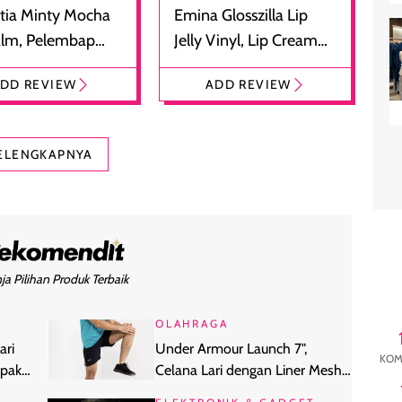
tia Minty Mocha
Emina Glosszilla Lip
alm, Pelembap
Jelly Vinyl, Lip Cream
 dengan Aroma
Glossy Ringan dengan
DD REVIEW
ADD REVIEW
at
Efek Bibir Plumpy
ELENGKAPNYA
ja Pilihan Produk Terbaik
OLAHRAGA
ari
Under Armour Launch 7",
KOM
pakai
Celana Lari dengan Liner Mesh
Nyaman Dipakai