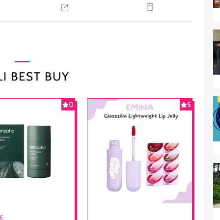
I BEST BUY
0
5
RE