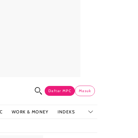
Daftar MPC
Masuk
C
WORK & MONEY
INDEKS