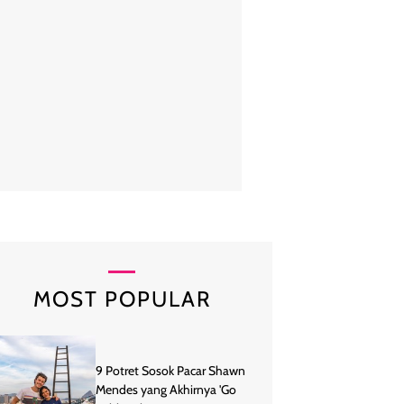
rsonel BLACKPINK itu menyusul jejak Jungkook BTS, yang meramaik
2022. Lisa menyanyikan GOALS, theme song Piala Dunia tahun ini ber
Rema. Foto: dok. Instagram @lalalalisa_m
MOST POPULAR
9 Potret Sosok Pacar Shawn
Mendes yang Akhirnya 'Go