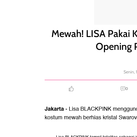
Mewah! LISA Pakai Kostum Berhias Swarovski di O
Mewah! LISA Pakai K
Opening P
Senin,
0
Jakarta
- Lisa BLACKPINK menggunca
kostum mewah berhias kristal Swarovsk