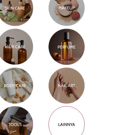
MAKEUP
SKIN CARE
HAIR CARE
PERFUME
BODY CARE
NAIL ART
TOOLS
LAINNYA