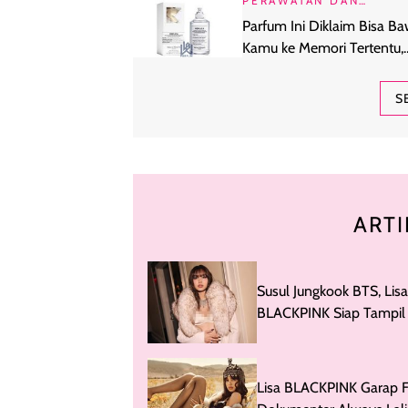
PERAWATAN DAN
KECANTIKAN
Parfum Ini Diklaim Bisa B
Kamu ke Memori Tertentu,
Beneran Berhasil?
S
ARTI
Susul Jungkook BTS, Lisa
BLACKPINK Siap Tampil 
Pembukaan Piala Dunia
Lisa BLACKPINK Garap F