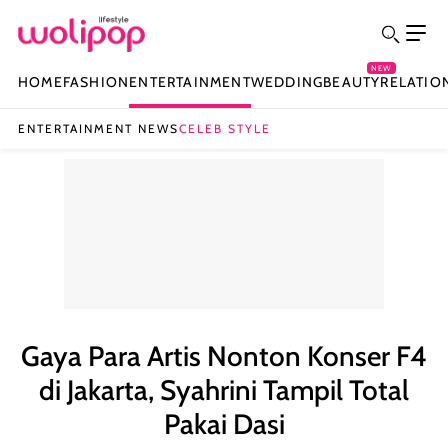
NEW
HOME
FASHION
ENTERTAINMENT
WEDDING
BEAUTY
RELATIO
ENTERTAINMENT NEWS
CELEB STYLE
Gaya Para Artis Nonton Konser F4
di Jakarta, Syahrini Tampil Total
Pakai Dasi