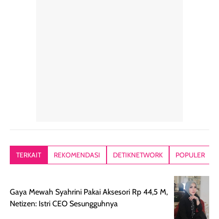
rambut sehari-
Kemasannya
sensai dinginy
hari. Pengalaman
ringkas sehingga
ada efek
penggunaan yang
mudah disimpan
lembabnya ju
konsisten menjadi
di dalam pouch
karna kulit aku
alasan produk ini
atau dibawa saat
kering meront
tetap masuk
bepergian. Dari
Kalau dipakai
dalam rutinitas.
penggunaan
dibawah mak
Hair mist ini
pertama,
juga ga peelin
memiliki aroma
teksturnya terasa
jadi nyaman gi
yang lembut dan
ringan dan mudah
Packagingnya 
memberikan
diratakan di kulit.
plastik tutup ul
kesan rambut
Produk juga
mutul botolny
lebih segar
memberikan hasil
meruncing jadi
TERKAIT
REKOMENDASI
DETIKNETWORK
POPULER
setelah
akhir yang
pas buat nakar
digunakan.
nyaman tanpa
sunscreennya.
Wanginya tidak
terasa lengket
terus udah SP
Gaya Mewah Syahrini Pakai Aksesori Rp 44,5 M,
terasa berlebihan
berlebihan. Varian
40 yang pasti
Netizen: Istri CEO Sesungguhnya
sehingga tetap
Bright Glow
cocok dipakai 