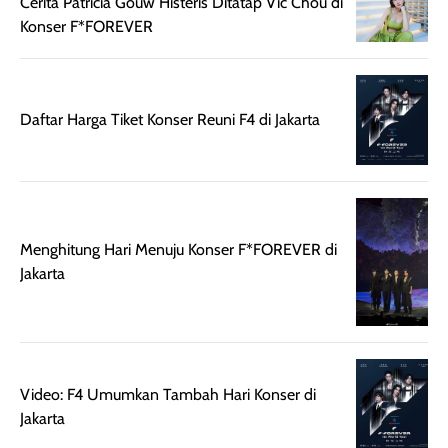
Cerita Patricia Gouw Histeris Ditatap Vic Chou di
mudah digunakan
siang hari.
Konser F*FOREVER
dan cukup ringkas
Meskipun begitu,
untuk dibawa saat
sunscreen tetap
bepergian.
perlu diaplikasikan
Semprotan yang
ulang sesuai
Daftar Harga Tiket Konser Reuni F4 di Jakarta
dihasilkan juga
kebutuhan agar
merata sehingga
perlindungannya
memudahkan
tetap optimal.
pengaplikasian
Karena baru
tanpa membuat
pertama kali
Menghitung Hari Menuju Konser F*FOREVER di
rambut terasa
mencoba, review
Jakarta
berat. Perlu
ini berfokus pada
diingat bahwa
kesan awal
ketahanan aroma
penggunaan.
dapat berbeda
Penilaian
pada setiap orang,
mengenai
Video: F4 Umumkan Tambah Hari Konser di
tergantung jenis
performa dalam
Jakarta
rambut, aktivitas,
jangka panjang,
dan kondisi
seperti