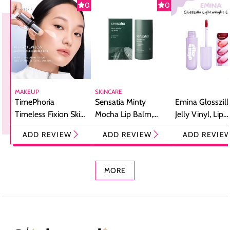
0
0
MAKEUP
SKINCARE
TimePhoria
Sensatia Minty
Emina Glosszill
Timeless Fixion Skin
Mocha Lip Balm,
Jelly Vinyl, Lip
Tint Stick,
Pelembap Bibir
Cream Glossy
ADD REVIEW
ADD REVIEW
ADD REVIE
Foundation dan
dengan Aroma
Ringan dengan 
Concealer 2-in-1
Cokelat
Bibir Plumpy
MORE