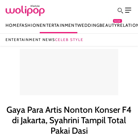
NEW
HOME
FASHION
ENTERTAINMENT
WEDDING
BEAUTY
RELATIO
ENTERTAINMENT NEWS
CELEB STYLE
Gaya Para Artis Nonton Konser F4
di Jakarta, Syahrini Tampil Total
Pakai Dasi