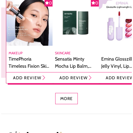
0
0
MAKEUP
SKINCARE
TimePhoria
Sensatia Minty
Emina Glosszill
Timeless Fixion Skin
Mocha Lip Balm,
Jelly Vinyl, Lip
Tint Stick,
Pelembap Bibir
Cream Glossy
ADD REVIEW
ADD REVIEW
ADD REVIE
Foundation dan
dengan Aroma
Ringan dengan 
Concealer 2-in-1
Cokelat
Bibir Plumpy
MORE