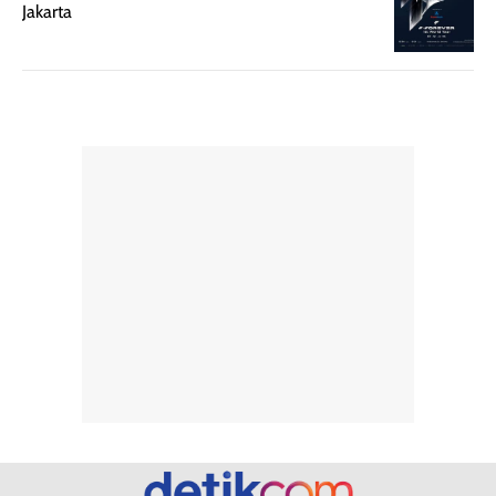
Jakarta
rambut, aktivitas,
jangka panjang,
dan kondisi
seperti
lingkungan.
kenyamanan
Namun, dari
setelah
pengalaman
pemakaian rutin
penggunaan
atau
hingga repurchase
kecocokannya
beberapa kali,
pada berbagai
performanya
kondisi kulit,
terasa cukup
masih
konsisten untuk
memerlukan
penggunaan
penggunaan lebih
sehari-hari.
lanjut.