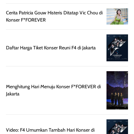
praktis dengan
UV saat
botol spray yang
beraktivitas di
Cerita Patricia Gouw Histeris Ditatap Vic Chou di
mudah digunakan
siang hari.
Konser F*FOREVER
dan cukup ringkas
Meskipun begitu,
untuk dibawa saat
sunscreen tetap
bepergian.
perlu diaplikasikan
Semprotan yang
ulang sesuai
Daftar Harga Tiket Konser Reuni F4 di Jakarta
dihasilkan juga
kebutuhan agar
merata sehingga
perlindungannya
memudahkan
tetap optimal.
pengaplikasian
Karena baru
tanpa membuat
pertama kali
Menghitung Hari Menuju Konser F*FOREVER di
rambut terasa
mencoba, review
Jakarta
berat. Perlu
ini berfokus pada
diingat bahwa
kesan awal
ketahanan aroma
penggunaan.
dapat berbeda
Penilaian
pada setiap orang,
mengenai
Video: F4 Umumkan Tambah Hari Konser di
tergantung jenis
performa dalam