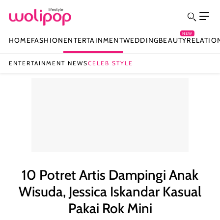
NEW
HOME
FASHION
ENTERTAINMENT
WEDDING
BEAUTY
RELATIO
ENTERTAINMENT NEWS
CELEB STYLE
10 Potret Artis Dampingi Anak
Wisuda, Jessica Iskandar Kasual
Pakai Rok Mini