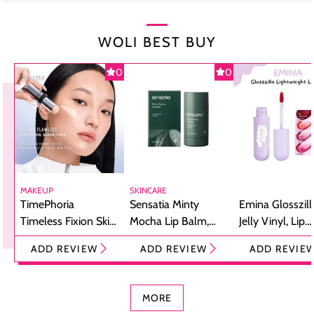
WOLI BEST BUY
0
0
MAKEUP
SKINCARE
TimePhoria
Sensatia Minty
Emina Glosszill
Timeless Fixion Skin
Mocha Lip Balm,
Jelly Vinyl, Lip
Tint Stick,
Pelembap Bibir
Cream Glossy
ADD REVIEW
ADD REVIEW
ADD REVIE
Foundation dan
dengan Aroma
Ringan dengan 
Concealer 2-in-1
Cokelat
Bibir Plumpy
MORE