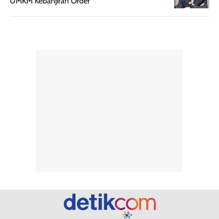
UMKM Kebanjiran Order
merata sehingga
perlindungannya
memudahkan
tetap optimal.
pengaplikasian
Karena baru
tanpa membuat
pertama kali
rambut terasa
mencoba, review
berat. Perlu
ini berfokus pada
diingat bahwa
kesan awal
ketahanan aroma
penggunaan.
dapat berbeda
Penilaian
pada setiap orang,
mengenai
tergantung jenis
performa dalam
rambut, aktivitas,
jangka panjang,
dan kondisi
seperti
lingkungan.
kenyamanan
Namun, dari
setelah
pengalaman
pemakaian rutin
penggunaan
atau
hingga repurchase
kecocokannya
beberapa kali,
pada berbagai