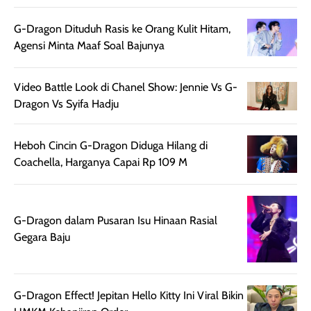
ruangan. Selain
dapat berbeda
memberikan
pada setiap jenis
G-Dragon Dituduh Rasis ke Orang Kulit Hitam,
aroma pada
kulit. Produk ini
Agensi Minta Maaf Soal Bajunya
rambut, produk ini
mengandung
juga membantu
Amino dan
rambut terasa
Vitamin C, serta
Video Battle Look di Chanel Show: Jennie Vs G-
lebih halus dan
dilengkapi SPF 35
Dragon Vs Syifa Hadju
mudah diatur
PA+++ untuk
setelah
membantu
Heboh Cincin G-Dragon Diduga Hilang di
diaplikasikan.
melindungi kulit
Coachella, Harganya Capai Rp 109 M
Kemasannya
dari paparan sinar
praktis dengan
UV saat
botol spray yang
beraktivitas di
mudah digunakan
siang hari.
G-Dragon dalam Pusaran Isu Hinaan Rasial
dan cukup ringkas
Meskipun begitu,
Gegara Baju
untuk dibawa saat
sunscreen tetap
bepergian.
perlu diaplikasikan
Semprotan yang
ulang sesuai
G-Dragon Effect! Jepitan Hello Kitty Ini Viral Bikin
dihasilkan juga
kebutuhan agar