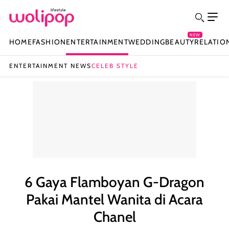
NEW
HOME
FASHION
ENTERTAINMENT
WEDDING
BEAUTY
RELATIO
ENTERTAINMENT NEWS
CELEB STYLE
6 Gaya Flamboyan G-Dragon
Pakai Mantel Wanita di Acara
Chanel