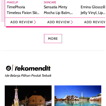
MAKEUP
SKINCARE
TimePhoria
Sensatia Minty
Emina Glosszill
Timeless Fixion Skin
Mocha Lip Balm,
Jelly Vinyl, Lip
Tint Stick,
Pelembap Bibir
Cream Glossy
ADD REVIEW
ADD REVIEW
ADD REVIE
Foundation dan
dengan Aroma
Ringan dengan 
Concealer 2-in-1
Cokelat
Bibir Plumpy
MORE
Ide Belanja Pilihan Produk Terbaik