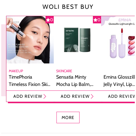
WOLI BEST BUY
0
0
MAKEUP
SKINCARE
TimePhoria
Sensatia Minty
Emina Glosszill
Timeless Fixion Skin
Mocha Lip Balm,
Jelly Vinyl, Lip
Tint Stick,
Pelembap Bibir
Cream Glossy
ADD REVIEW
ADD REVIEW
ADD REVIE
Foundation dan
dengan Aroma
Ringan dengan 
Concealer 2-in-1
Cokelat
Bibir Plumpy
MORE