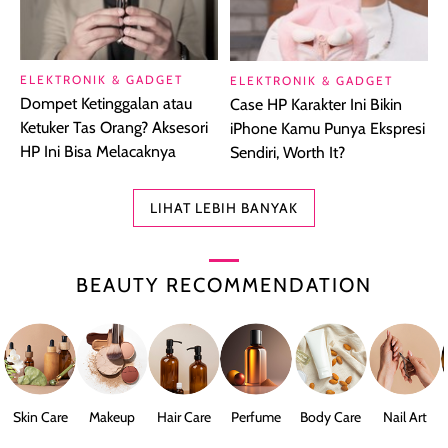
ELEKTRONIK & GADGET
ELEKTRONIK & GADGET
Dompet Ketinggalan atau
Case HP Karakter Ini Bikin
Ketuker Tas Orang? Aksesori
iPhone Kamu Punya Ekspresi
HP Ini Bisa Melacaknya
Sendiri, Worth It?
LIHAT LEBIH BANYAK
BEAUTY RECOMMENDATION
Skin Care
Makeup
Hair Care
Perfume
Body Care
Nail Art