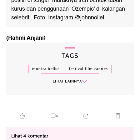
positif di tengah maraknya tren bentuk tubuh
kurus dan penggunaan ‘Ozempic’ di kalangan
selebriti. Foto: Instagram @johnnollet_
(Rahmi Anjani)
TAGS
monica belluci
festival film cannes
festival film cannes 2026
LIHAT LAINNYA
4
Lihat 4 komentar