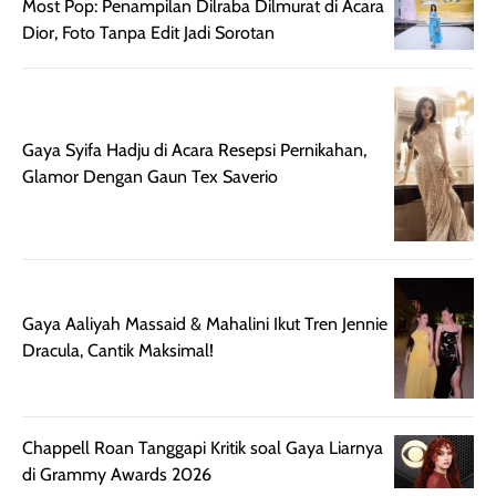
Most Pop: Penampilan Dilraba Dilmurat di Acara
meski agak rapuh
suncreen ter- the
skin like but
Dior, Foto Tanpa Edit Jadi Sorotan
jika sering dibawa
best sejauh ini dari
better. Kulit te
bepergian. Daya
wardah. You guys
terlihat seperti
tahannya bagus
must try this one
kulit asli, cuma
untuk kulit normal
💖💕✨.
lebih rata, seha
hingga kombinasi,
dan fresh. Coc
Gaya Syifa Hadju di Acara Resepsi Pernikahan,
namun pada kulit
banget buat
Glamor Dengan Gaun Tex Saverio
sangat berminyak
dipakai daily, b
mungkin butuh
ke kantor, kulia
touch-up setelah
ataupun sekad
beberapa jam.
jalan santai. Plus
Meski harganya
point lainnya,
Gaya Aaliyah Massaid & Mahalini Ikut Tren Jennie
cukup tinggi,
produk ini juga
Dracula, Cantik Maksimal!
kualitasnya
minim oksidasi
sepadan. Bedak
jadi warnanya
ini cocok untuk
tetap stabil
kamu yang
setelah beber
Chappell Roan Tanggapi Kritik soal Gaya Liarnya
menginginkan
jam dipakai.
di Grammy Awards 2026
tampilan flawless,
Shade Carame