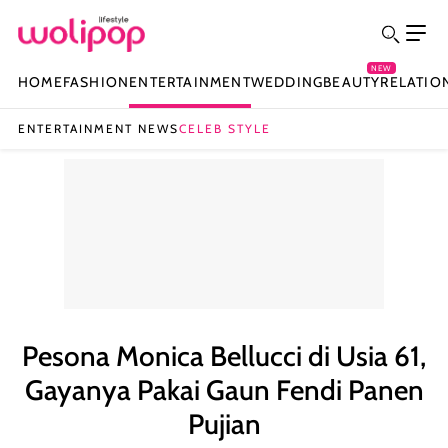
NEW
HOME
FASHION
ENTERTAINMENT
WEDDING
BEAUTY
RELATIO
ENTERTAINMENT NEWS
CELEB STYLE
Pesona Monica Bellucci di Usia 61,
Gayanya Pakai Gaun Fendi Panen
Pujian