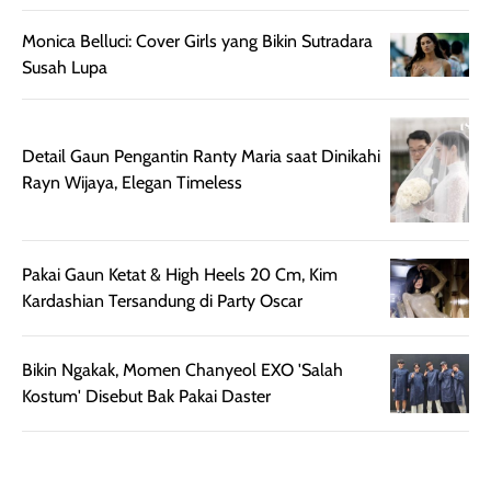
ringan, dan
juga pas di kuli
Monica Belluci: Cover Girls yang Bikin Sutradara
berkelas —
bikin complex
Susah Lupa
sempurna untuk
terlihat hangat
daily look
dan natural. Kalau
maupun acara
kamu suka
spesial.
makeup yang
Detail Gaun Pengantin Ranty Maria saat Dinikahi
ringan dengan
Rayn Wijaya, Elegan Timeless
hasil natural,
menurutku E
Skin Tint ini wa
Pakai Gaun Ketat & High Heels 20 Cm, Kim
banget dicoba.
Kardashian Tersandung di Party Oscar
Bikin Ngakak, Momen Chanyeol EXO 'Salah
Kostum' Disebut Bak Pakai Daster