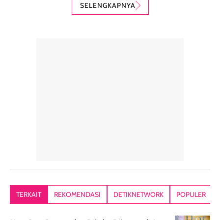
padat mewah
kerang).
PA++, shade
SELENGKAPNYA
dengan hasil akhir
Sunscreen ini spf
Caramel dan
yang halus dan
50++++ loh guys,
sudah aku
natural, seolah
enak banget untuk
repurchase
kulit diberi efek
dipakai sehari hari
beberapa kali.
blur filter.
apalagi di musim
Teksturnya rin
Teksturnya ringan,
yang lagi panas
gampang
lembut, dan
panasnya ini.
dibaurkan paka
mudah dibaurkan
Teksturny blend-
jari, sponge,
tanpa terasa
able, tidak ada
ataupun brush
tebal. Hasil
wangi yang
Pas diaplikasi
akhirnya satin-
menyengat dan
langsung
matte, membuat
bikin kulit kita
menyatu di kuli
wajah tampak
terasa halus dan
jadi hasilnya
mulus dan segar
menyamarkan
kelihatan natur
tanpa terlihat
pori pori, enak
tanpa terasa
kering. Kemasan
banget dipakai
berat. Yang paling
TERKAIT
REKOMENDASI
DETIKNETWORK
POPULER
rose gold-nya
sebelum make up.
aku suka, finis
elegan dan tipis,
Pokonya produk
nya benar-ben