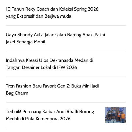
digunakan.
nyaman tanpa
sunscreennya.
Wanginya tidak
terasa lengket
terus udah SP
10 Tahun Rexy Coach dan Koleksi Spring 2026
terasa berlebihan
berlebihan. Varian
40 yang pasti
yang Ekspresif dan Berjiwa Muda
sehingga tetap
Bright Glow
cocok dipakai 
nyaman dipakai
memberikan efek
aktifitas outdo
untuk aktivitas
akhir yang
juga. baru
harian, baik
membuat kulit
pemakaaian 6
sebelum maupun
tampak lebih
bulan tapi ker
Gaya Shandy Aulia Jalan-jalan Bareng Anak, Pakai
setelah
cerah, namun
bersihnya mu
Jaket Seharga Mobil
beraktivitas di luar
hasilnya tetap
ku
ruangan. Selain
dapat berbeda
memberikan
pada setiap jenis
aroma pada
kulit. Produk ini
Indahnya Kreasi Ulos Dekranasda Medan di
rambut, produk ini
mengandung
Tangan Desainer Lokal di IFW 2026
juga membantu
Amino dan
rambut terasa
Vitamin C, serta
lebih halus dan
dilengkapi SPF 35
mudah diatur
PA+++ untuk
Tren Fashion Baru Favorit Gen Z: Buku Mini Jadi
setelah
membantu