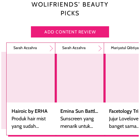
WOLIFRIENDS’ BEAUTY
PICKS
ADD CONTENT REVIEW
Sarah Azzahra
Sarah Azzahra
Mariyatul Qibtiy
Hairoic by ERHA
Emina Sun Battle
Facetology Tri
Produk hair mist
SPF 35 PA+++
Sunscreen yang
Care Sunscree
Jujur Lovelove
yang sudah
Bright Glow Fun
menarik untuk
SPF 40 PA+++
banget sama
beberapa kali
Size
dicoba, terutama
sunscreen iniii..