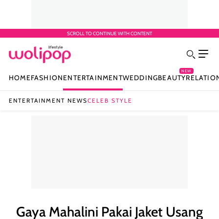
SCROLL TO CONTINUE WITH CONTENT
NEW
HOME
FASHION
ENTERTAINMENT
WEDDING
BEAUTY
RELATIO
ENTERTAINMENT NEWS
CELEB STYLE
Gaya Mahalini Pakai Jaket Usang