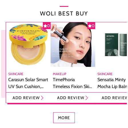
WOLI BEST BUY
0
0
SKINCARE
MAKEUP
SKINCARE
Carasun Solar Smart
TimePhoria
Sensatia Minty
UV Sun Cushion,
Timeless Fixion Skin
Mocha Lip Balm
Bikin Reapply
Tint Stick,
Pelembap Bibir
ADD REVIEW
ADD REVIEW
ADD REVIE
Sunscreen Jadi
Foundation dan
dengan Aroma
Praktis
Concealer 2-in-1
Cokelat
MORE